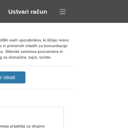
Ustvari račun
filih vseh uporabnikov, ki iščejo resno
v in primernih mladih za komunikacijo
tma. Sklenite zanimiva poznanstva in
 za domačine, tujce, turiste.
nega prijatelja za skupno