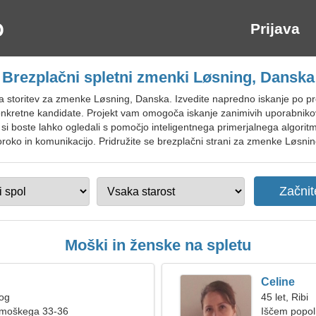
Prijava
Brezplačni spletni zmenki Løsning, Danska
a storitev za zmenke Løsning, Danska. Izvedite napredno iskanje po pro
 konkretne kandidate. Projekt vam omogoča iskanje zanimivih uporabniko
let si boste lahko ogledali s pomočjo inteligentnega primerjalnega algori
roko in komunikacijo. Pridružite se brezplačni strani za zmenke Løsning
Moški in ženske na spletu
Celine
rog
45 let, Ribi
 moškega 33-36
Iščem popol