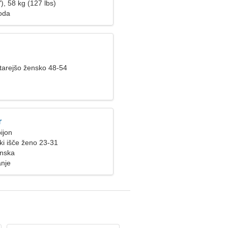
), 58 kg (127 lbs)
Moda
starejšo žensko 48-54
r
ijon
i išče ženo 23-31
anska
anje