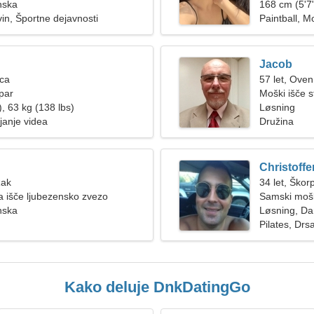
nska
168 cm (5'7"
vin, Športne dejavnosti
Paintball, 
Jacob
ica
57 let, Oven
par
Moški išče 
, 63 kg (138 lbs)
Løsning
ejanje videa
Družina
Christoffe
Rak
34 let, Škorp
 išče ljubezensko zvezo
Samski mošk
nska
Løsning, D
Pilates, Drs
Kako deluje DnkDatingGo