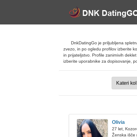
DnkDatingGo je priljubljena spletn
zvezo, in po ogledu profilov izberite
in prijateljstvo. Profile zanimivih dek
izberite uporabnike za dopisovanje, po
Olivia
27 let, Kozo
Ženska išče