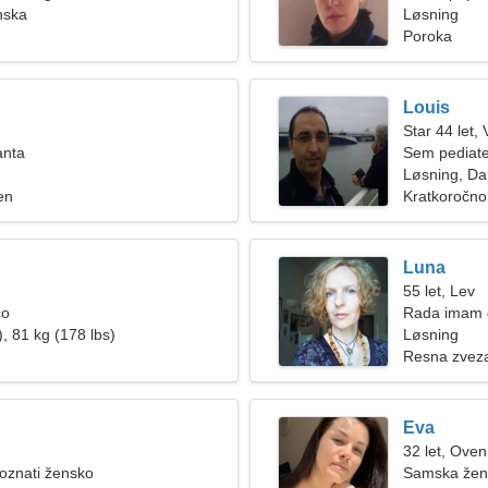
nska
smučanje
Løsning
Poroka
Louis
Star 44 let,
anta
Sem pediate
žensko
Løsning, D
en
Kratkoročno
Luna
55 let, Lev
co
Rada imam g
, 81 kg (178 lbs)
Løsning
Resna zvez
Eva
32 let, Oven
poznati žensko
Samska žen