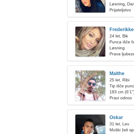
Løsning, Da
Prijateljstvo
Frederikke
24 let, Bik
Punca išče f
Løsning
Prava ljubez
Malthe
25 let, Ribi
Tip išče pun
183 cm (6'1")
Pravi odnos
Oskar
31 let, Lev
Moški želi s