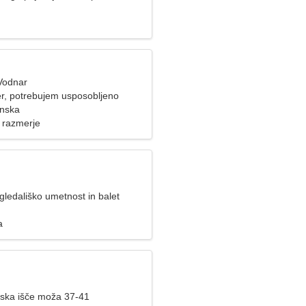
 Vodnar
r, potrebujem usposobljeno
anska
 razmerje
ledališko umetnost in balet
a
ska išče moža 37-41