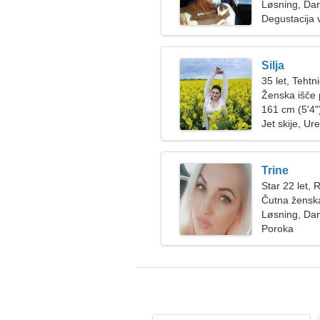
Løsning, Da
Degustacija 
Silja
35 let, Tehtn
Ženska išče 
161 cm (5'4")
Jet skije, Ur
Trine
Star 22 let, 
Čutna ženska
Løsning, Da
Poroka