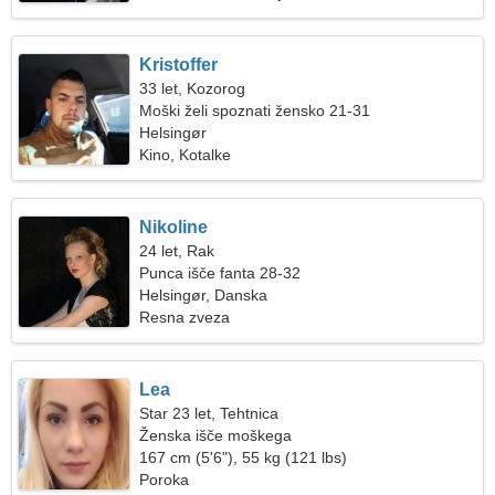
Kristoffer
33 let, Kozorog
Moški želi spoznati žensko 21-31
Helsingør
Kino, Kotalke
Nikoline
24 let, Rak
Punca išče fanta 28-32
Helsingør, Danska
Resna zveza
Lea
Star 23 let, Tehtnica
Ženska išče moškega
167 cm (5'6"), 55 kg (121 lbs)
Poroka