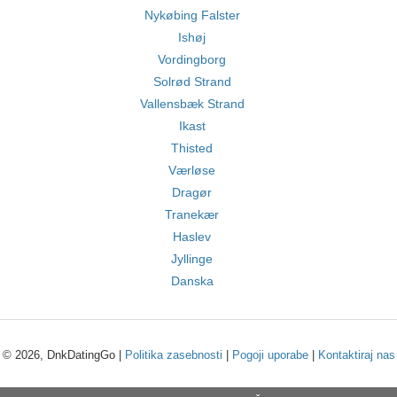
Nykøbing Falster
Ishøj
Vordingborg
Solrød Strand
Vallensbæk Strand
Ikast
Thisted
Værløse
Dragør
Tranekær
Haslev
Jyllinge
Danska
© 2026, DnkDatingGo |
Politika zasebnosti
|
Pogoji uporabe
|
Kontaktiraj nas