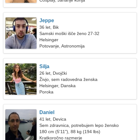
Cosplay, Jahanje konja
Jeppe
36 let, Bik
Samski moški išče ženo 27-32
Helsingør
Potovanje, Astronomija
Silja
26 let, Dvojčki
Živjo, sem radovedna ženska
Helsingør, Danska
Poroka
Daniel
41 let, Devica
Sem zdravnica, potrebujem lepo žensko
180 cm (5'11"), 88 kg (194 lbs)
Kratkoročno razmerje