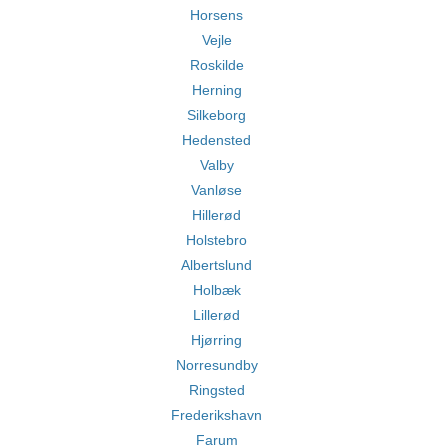
Horsens
Vejle
Roskilde
Herning
Silkeborg
Hedensted
Valby
Vanløse
Hillerød
Holstebro
Albertslund
Holbæk
Lillerød
Hjørring
Norresundby
Ringsted
Frederikshavn
Farum