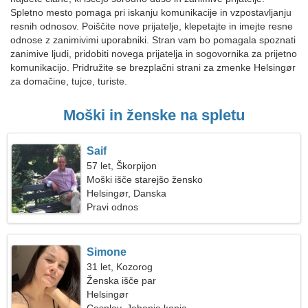
Spletno mesto pomaga pri iskanju komunikacije in vzpostavljanju
resnih odnosov. Poiščite nove prijatelje, klepetajte in imejte resne
odnose z zanimivimi uporabniki. Stran vam bo pomagala spoznati
zanimive ljudi, pridobiti novega prijatelja in sogovornika za prijetno
komunikacijo. Pridružite se brezplačni strani za zmenke Helsingør
za domačine, tujce, turiste.
Moški in ženske na spletu
Saif
57 let, Škorpijon
Moški išče starejšo žensko
Helsingør, Danska
Pravi odnos
Simone
31 let, Kozorog
Ženska išče par
Helsingør