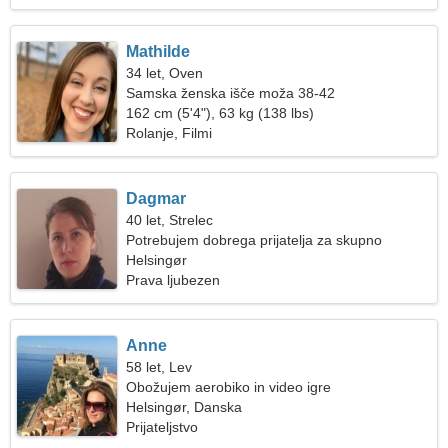
Mathilde
34 let, Oven
Samska ženska išče moža 38-42
162 cm (5'4"), 63 kg (138 lbs)
Rolanje, Filmi
Dagmar
40 let, Strelec
Potrebujem dobrega prijatelja za skupno
smučanje
Helsingør
Prava ljubezen
Anne
58 let, Lev
Obožujem aerobiko in video igre
Helsingør, Danska
Prijateljstvo