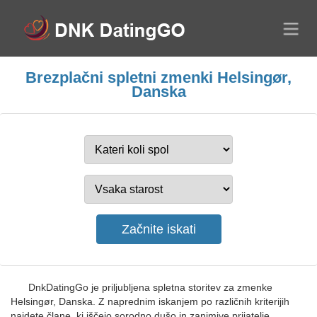
Brezplačni spletni zmenki Helsingør,
Danska
DnkDatingGo je priljubljena spletna storitev za zmenke
Helsingør, Danska. Z naprednim iskanjem po različnih kriterijih
najdete člane, ki iščejo sorodno dušo in zanimive prijatelje.