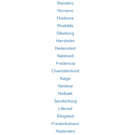
Randers
Horsens
Hvidovre
Roskilde
Silkeborg
Hørsholm
Hedensted
Næstved
Fredericia
Charlottenlund
Køge
Vanløse
Holbæk
Sønderborg
Lillerød
Ringsted
Frederikshavn
Haderslev