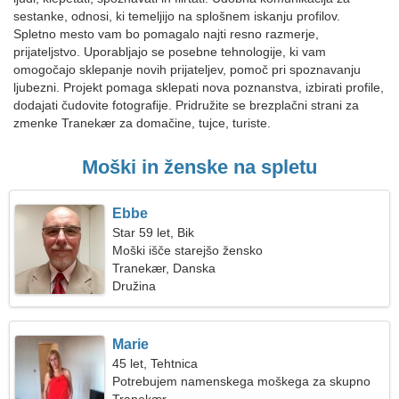
sestanke, odnosi, ki temeljijo na splošnem iskanju profilov.
Spletno mesto vam bo pomagalo najti resno razmerje,
prijateljstvo. Uporabljajo se posebne tehnologije, ki vam
omogočajo sklepanje novih prijateljev, pomoč pri spoznavanju
ljubezni. Projekt pomaga sklepati nova poznanstva, izbirati profile,
dodajati čudovite fotografije. Pridružite se brezplačni strani za
zmenke Tranekær za domačine, tujce, turiste.
Moški in ženske na spletu
Ebbe
Star 59 let, Bik
Moški išče starejšo žensko
Tranekær, Danska
Družina
Marie
45 let, Tehtnica
Potrebujem namenskega moškega za skupno