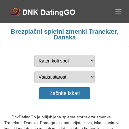
Brezplačni spletni zmenki Tranekær,
Danska
DnkDatingGo je priljubljena spletna storitev za zmenke
Tranekær, Danska. Pomaga sklepati prijateljstva, iskati zanimive
ljudi, klepetati, spoznavati in flirtati. Udobna komunikacija za