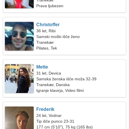
potovanje
Tranekær
Prava ljubezen
Christoffer
36 let, Ribi
Samski moški išče ženo
Tranekær
Pilates, Tek
Mette
31 let, Devica
Samska ženska išče moža 32-39
Tranekær, Danska
Igranje klavirja, Video filmi
Frederik
24 let, Vodnar
Tip išče punco 23-31
177 cm (5'10"), 75 kg (165 lbs)