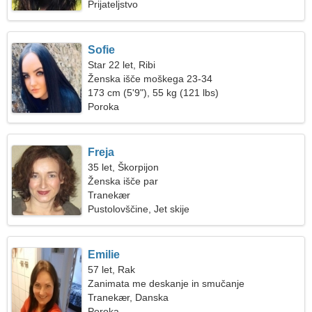
Prijateljstvo
Sofie
Star 22 let, Ribi
Ženska išče moškega 23-34
173 cm (5'9"), 55 kg (121 lbs)
Poroka
Freja
35 let, Škorpijon
Ženska išče par
Tranekær
Pustolovščine, Jet skije
Emilie
57 let, Rak
Zanimata me deskanje in smučanje
Tranekær, Danska
Poroka