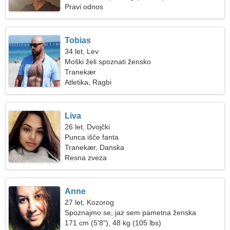
Pravi odnos
Tobias
34 let, Lev
Moški želi spoznati žensko
Tranekær
Atletika, Ragbi
Liva
26 let, Dvojčki
Punca išče fanta
Tranekær, Danska
Resna zveza
Anne
27 let, Kozorog
Spoznajmo se, jaz sem pametna ženska
171 cm (5'8"), 48 kg (105 lbs)