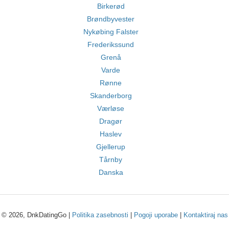
Birkerød
Brøndbyvester
Nykøbing Falster
Frederikssund
Grenå
Varde
Rønne
Skanderborg
Værløse
Dragør
Haslev
Gjellerup
Tårnby
Danska
© 2026, DnkDatingGo |
Politika zasebnosti
|
Pogoji uporabe
|
Kontaktiraj nas