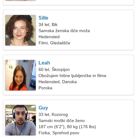
Sille
34 let, Bik
Samska ženska išče moža
Hedensted
Filmi, Gledališče
Leah
60 let, Škorpijon
Obožujem hišne ljubljenčke in filme
Hedensted, Danska
Poroka
Guy
33 let, Kozorog
Samski moški išče ženo
187 cm (6'2"), 80 kg (176 lbs)
Fizika, Sprehod psov