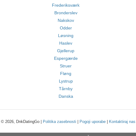
Frederiksværk
Bronderslev
Nakskov
Odder
Løsning
Haslev
Gjellerup
Espergærde
Struer
Fløng
Lystrup
Tårnby
Danska
© 2026, DnkDatingGo |
Politika zasebnosti
|
Pogoji uporabe
|
Kontaktiraj nas