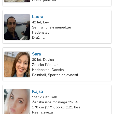
Prava ljubezen
Laura
42 let, Lev
Sem vrhunski menedžer
Hedensted
Družina
Sara
30 let, Devica
Ženska išče par
Hedensted, Danska
Paintball, Športne dejavnosti
Kajsa
Star 23 let, Rak
Ženska išče moškega 29-34
170 cm (5'7"), 55 kg (121 lbs)
Resna zveza