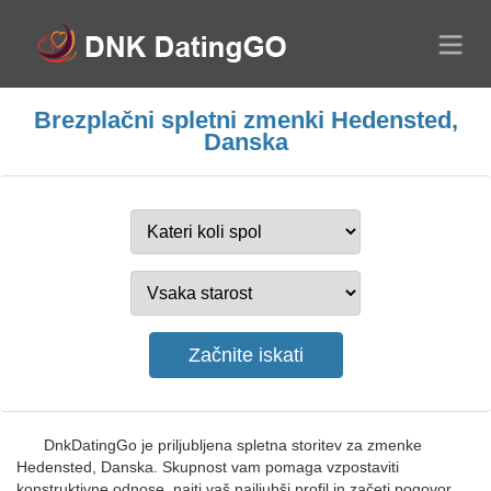
Brezplačni spletni zmenki Hedensted,
Danska
DnkDatingGo je priljubljena spletna storitev za zmenke
Hedensted, Danska. Skupnost vam pomaga vzpostaviti
konstruktivne odnose, najti vaš najljubši profil in začeti pogovor.