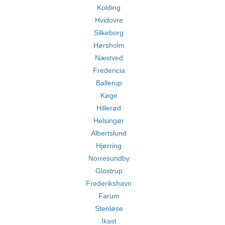
Kolding
Hvidovre
Silkeborg
Hørsholm
Næstved
Fredericia
Ballerup
Køge
Hillerød
Helsingør
Albertslund
Hjørring
Norresundby
Glostrup
Frederikshavn
Farum
Stenløse
Ikast