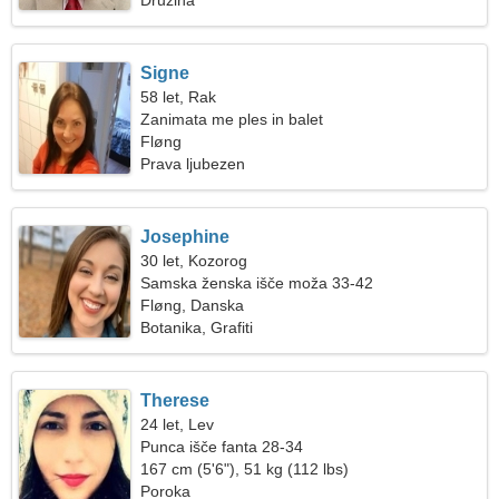
Družina
Signe
58 let, Rak
Zanimata me ples in balet
Fløng
Prava ljubezen
Josephine
30 let, Kozorog
Samska ženska išče moža 33-42
Fløng, Danska
Botanika, Grafiti
Therese
24 let, Lev
Punca išče fanta 28-34
167 cm (5'6"), 51 kg (112 lbs)
Poroka