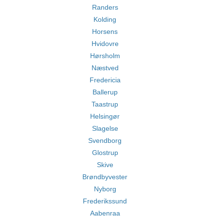
Randers
Kolding
Horsens
Hvidovre
Hørsholm
Næstved
Fredericia
Ballerup
Taastrup
Helsingør
Slagelse
Svendborg
Glostrup
Skive
Brøndbyvester
Nyborg
Frederikssund
Aabenraa