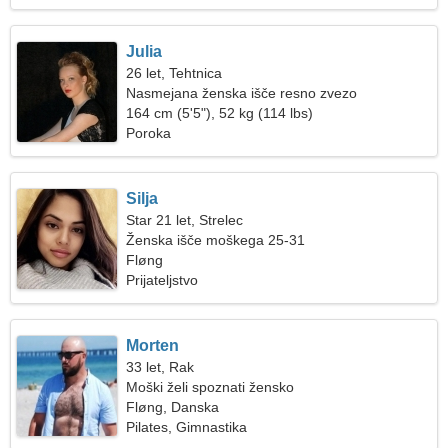
Julia
26 let, Tehtnica
Nasmejana ženska išče resno zvezo
164 cm (5'5"), 52 kg (114 lbs)
Poroka
Silja
Star 21 let, Strelec
Ženska išče moškega 25-31
Fløng
Prijateljstvo
Morten
33 let, Rak
Moški želi spoznati žensko
Fløng, Danska
Pilates, Gimnastika