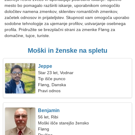
mesto bo pomagalo razširiti iskanje, uporabnikom omogočilo
določitev namena zmenkov, sklenitev romantičnih zmenkov,
začetek odnosov in prijateljstev. Skupnost vam omogoča uporabo
sodobne tehnologije za ujemanje profilov, ustvarjanje osebnega
profila. Pridružite se brezplačni strani za zmenke Fløng za
domačine, tujce, turiste.
Moški in ženske na spletu
Jeppe
Star 23 let, Vodnar
Tip išče punco
Fløng, Danska
Pravi odnos
Benjamin
56 let, Ribi
Moški išče starejšo žensko
Fløng