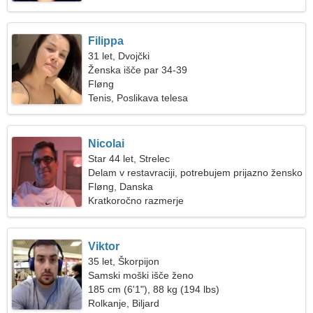
Filippa
31 let, Dvojčki
Ženska išče par 34-39
Fløng
Tenis, Poslikava telesa
Nicolai
Star 44 let, Strelec
Delam v restavraciji, potrebujem prijazno žensko
Fløng, Danska
Kratkoročno razmerje
Viktor
35 let, Škorpijon
Samski moški išče ženo
185 cm (6'1"), 88 kg (194 lbs)
Rolkanje, Biljard