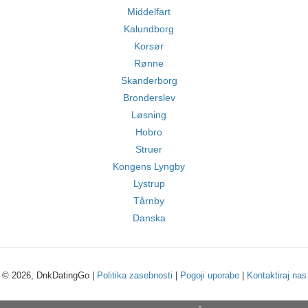
Middelfart
Kalundborg
Korsør
Rønne
Skanderborg
Bronderslev
Løsning
Hobro
Struer
Kongens Lyngby
Lystrup
Tårnby
Danska
© 2026, DnkDatingGo |
Politika zasebnosti
|
Pogoji uporabe
|
Kontaktiraj nas