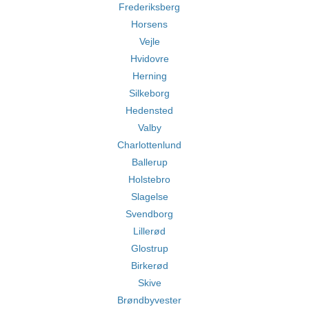
Frederiksberg
Horsens
Vejle
Hvidovre
Herning
Silkeborg
Hedensted
Valby
Charlottenlund
Ballerup
Holstebro
Slagelse
Svendborg
Lillerød
Glostrup
Birkerød
Skive
Brøndbyvester