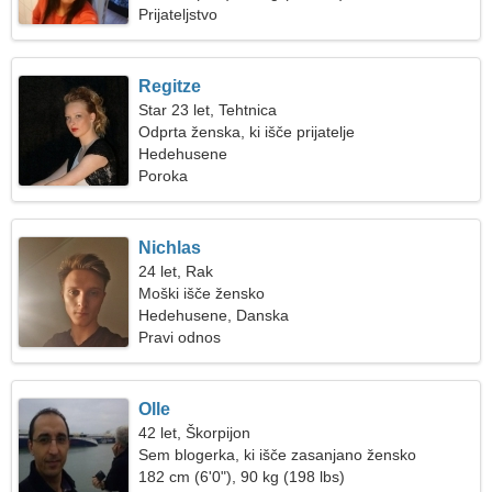
Prijateljstvo
Regitze
Star 23 let, Tehtnica
Odprta ženska, ki išče prijatelje
Hedehusene
Poroka
Nichlas
24 let, Rak
Moški išče žensko
Hedehusene, Danska
Pravi odnos
Olle
42 let, Škorpijon
Sem blogerka, ki išče zasanjano žensko
182 cm (6'0"), 90 kg (198 lbs)