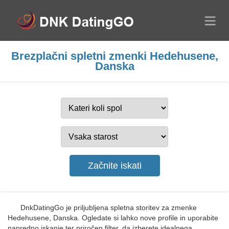
Brezplačni spletni zmenki Hedehusene,
Danska
DnkDatingGo je priljubljena spletna storitev za zmenke
Hedehusene, Danska. Ogledate si lahko nove profile in uporabite
napredno iskanje ter priročen filter, da izberete idealnega