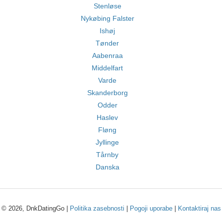
Stenløse
Nykøbing Falster
Ishøj
Tønder
Aabenraa
Middelfart
Varde
Skanderborg
Odder
Haslev
Fløng
Jyllinge
Tårnby
Danska
© 2026, DnkDatingGo |
Politika zasebnosti
|
Pogoji uporabe
|
Kontaktiraj nas