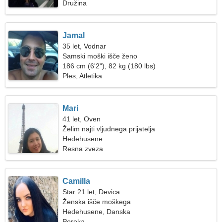
Družina
Jamal
35 let, Vodnar
Samski moški išče ženo
186 cm (6'2"), 82 kg (180 lbs)
Ples, Atletika
Mari
41 let, Oven
Želim najti vljudnega prijatelja
Hedehusene
Resna zveza
Camilla
Star 21 let, Devica
Ženska išče moškega
Hedehusene, Danska
Poroka