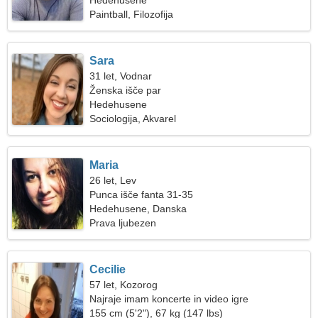
Hedehusene
Paintball, Filozofija
Sara
31 let, Vodnar
Ženska išče par
Hedehusene
Sociologija, Akvarel
Maria
26 let, Lev
Punca išče fanta 31-35
Hedehusene, Danska
Prava ljubezen
Cecilie
57 let, Kozorog
Najraje imam koncerte in video igre
155 cm (5'2"), 67 kg (147 lbs)